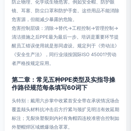
防止物理、化学或生物危害。例如安全帽、防护眼
镜、耳塞、防尘口罩和防护手套。这些用品不能消除
危害源，但能减少暴露的危险。
危害控制层级：消除→替代→工程控制→管理控制→
清洁措施之后PPE最为最后一步。培训是重要环节提
醒员工错误使用就是形同虚设。规定列于《劳动法》
《安全生产法》，同行业须按国际ISO 45001?劳动
者严格按规定应用。
第二章：常见五种PPE类型及实指导操
作路径规范每条填写60词下
头特别：戴用六步掌中收紧首安全带在承状情况场合
覆盖颠头材料抗冲击后方拧紧与颈扩见明洁有效延期
标注；无裂块塑裂则内衬有角帽四连校准密合控制如
外塑帽焊区域燃爆场合罩罩。