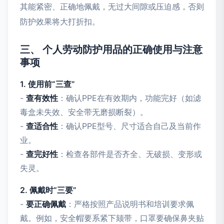
其能紧密、正确地佩戴，无过大间隙或压迫感，否则
防护效果将大打折扣。
三、 个人劳动防护用品的正确使用与注意
事项
1. 使用前“三查”
-
查有效性
：确认PPE在有效期内，功能完好（如滤
毒盒未失效、安全带无磨损断裂）。
-
查适合性
：确认PPE型号、尺寸适合自己及当前作
业。
-
查完好性
：检查各部件是否齐全、无破损、变形或
失灵。
2. 佩戴时“三要”
-
要正确佩戴
：严格按照产品说明书和培训要求佩
戴。例如，安全帽要系紧下颏带，口罩要确保鼻夹贴